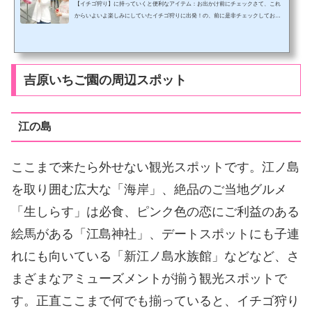
【イチゴ狩り】に持っていくと便利なアイテム：お出かけ前にチェックさて、これ
からいよいよ楽しみにしていたイチゴ狩りに出発！の、前に是非チェックしておい
てください。イチゴ狩りに持っていくと便利なアイテムをまとめました。イチゴ狩
りのベテランも、初心者も、最近のイチゴ狩り事情は変化していますのでサクッと
チェックをしてから出かけましょう。それでは早速順番に紹介していきましょう。
両手が自由になるリュックが便利イチゴ狩りの基本は、両手をできるだけあけてお
くこと。すなわち荷物は邪魔になります。ですから、両手...
吉原いちご園の周辺スポット
江の島
ここまで来たら外せない観光スポットです。江ノ島
を取り囲む広大な「海岸」、絶品のご当地グルメ
「生しらす」は必食、ピンク色の恋にご利益のある
絵馬がある「江島神社」、デートスポットにも子連
れにも向いている「新江ノ島水族館」などなど、さ
まざまなアミューズメントが揃う観光スポットで
す。正直ここまで何でも揃っていると、イチゴ狩り