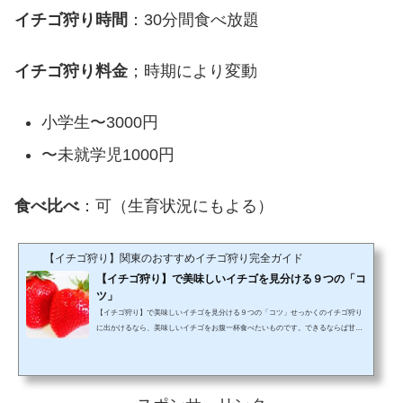
イチゴ狩り時間
：30分間食べ放題
イチゴ狩り料金
；時期により変動
小学生〜3000円
〜未就学児1000円
食べ比べ
：可（生育状況にもよる）
【イチゴ狩り】関東のおすすめイチゴ狩り完全ガイド
【イチゴ狩り】で美味しいイチゴを見分ける９つの「コ
ツ」
【イチゴ狩り】で美味しいイチゴを見分ける９つの「コツ」せっかくのイチゴ狩り
に出かけるなら、美味しいイチゴをお腹一杯食べたいものです。できるならば甘く
て美味しいイチゴだけを。しかしながら、多くのイチゴ狩りでは約30分ほどの制限
時間が設けられていて、ついつい慌てて目に付いたものをどんどん食べてしまい、
気づけばお腹一杯。目の前に、真っ赤に熟れた美味しそうなイチゴがあるのに、も
う、この一つが食べられない。 そうならないように、しっかりと美味しいイチゴ選