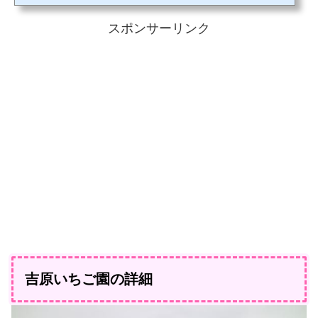
特徴や糖度、取り扱いスポットや、通販のお取り寄せまでまとめましたので、お好
みのイチゴ品種探しにご活用ください。50音順に並べましたので使いやすいと思い
スポンサーリンク
ます。それでは早速紹介してまいります。アイベリー（イ...
吉原いちご園の詳細