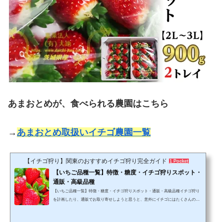
あまおとめが、食べられる農園はこちら
→
あまおとめ取扱いイチゴ農園一覧
【イチゴ狩り】関東のおすすめイチゴ狩り完全ガイド
1 Pocket
【いちご品種一覧】特徴・糖度・イチゴ狩りスポット・
通販・高級品種
【いちご品種一覧】特徴・糖度・イチゴ狩りスポット・通販・高級品種イチゴ狩り
を計画したり、通販でお取り寄せしようと思うと、意外にイチゴにはたくさんの品
種があることに気づかされます。「あまおう」や「とちおとめ」くらいならわかり
ますが、もっと細かい品種となるとついて行けず。ということで、イチゴの品種を