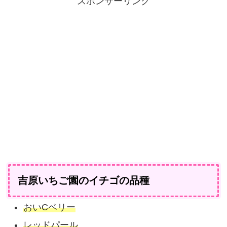
スポンサーリンク
びの「コツ」をマスターしていただきたいと思いま...
吉原いちご園のイチゴの品種
おいCベリー
レッドパール