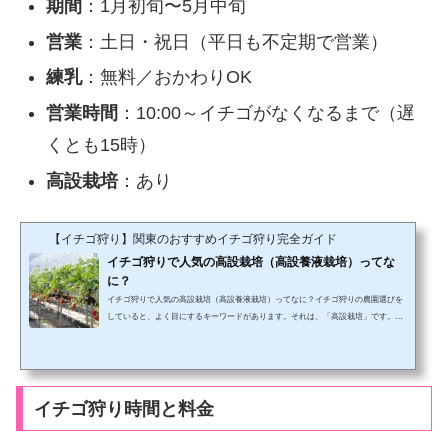
期間
：1月初旬〜5月中旬
営業
：土日・祝日（平日も不定期で営業）
練乳
：無料／おかわりOK
営業時間
：10:00～イチゴがなくなるまで（遅
くとも15時）
高設栽培
：あり
【イチゴ狩り】関東のおすすめイチゴ狩り完全ガイド
イチゴ狩りで人気の高設栽培（高設養液栽培）ってな
に？
イチゴ狩りで人気の高設栽培（高設養液栽培）ってなに？イチゴ狩りの農園選びを
していると、よく目にするキーワードがあります。それは、「高設栽培」です。な
ぜ知っていただきたいかというと、この「高設栽培」を採用している農園が、イチ
ゴ狩り客に人気だからです。ではなぜ人気なのかを確認していきましょう。イチゴ
の「高設栽培（高設養液栽培）」とは？一言で言えば、高いところ（地面から１メ
ートルほど）でイチゴを栽培する方法です。これまでイチゴの農園で多くみられ
た、低いところ、つまり土に直接イチゴの苗を植えて栽培す...
イチゴ狩り時間と料金