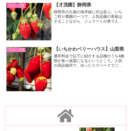
【才茂園】静岡県
12月から営業
静岡市の久能の海岸線に沢山並ぶ、いち
ご狩り農園の一つで、人気品種の章姫は
さることながら、ジェラートが巷で人
気。イチゴ狩りツーリングなどでも話題
のスポットで、海岸沿いの国道150線を
「いちご狩り海岸ロード」とも表される
ほどのイチゴ狩り街道。
【いちかわベリーハウス】山梨県
12月から営業
通常料金で以下に紹介する品種のうち4種
類が食べ放題になるというところ。人気
の高設栽培で、ゆったりスペースでご年
配にも車椅子をご利用の方にも安心の設
計で、おまけにこだわりの低農薬。隅々
まで行き届いたイチゴ農園です。珍しい
ナイター営業もあり。