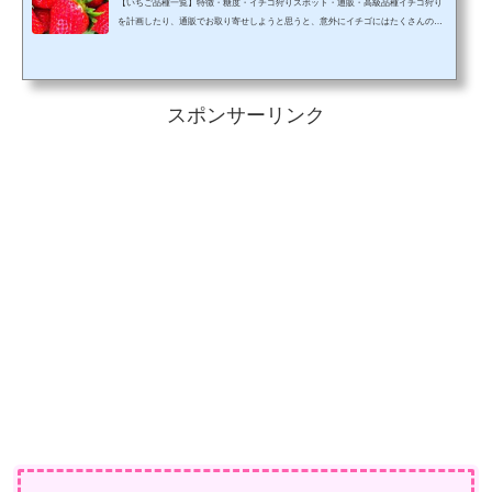
【いちご品種一覧】特徴・糖度・イチゴ狩りスポット・通販・高級品種イチゴ狩り
を計画したり、通販でお取り寄せしようと思うと、意外にイチゴにはたくさんの品
種があることに気づかされます。「あまおう」や「とちおとめ」くらいならわかり
ますが、もっと細かい品種となるとついて行けず。ということで、イチゴの品種を
特徴や糖度、取り扱いスポットや、通販のお取り寄せまでまとめましたので、お好
みのイチゴ品種探しにご活用ください。50音順に並べましたので使いやすいと思い
スポンサーリンク
ます。それでは早速紹介してまいります。アイベリー（イ...