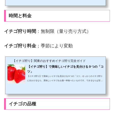
ゴ狩り客に人気だからです。ではなぜ人気なのかを確認していきましょう。イチゴ
の「高設栽培（高設養液栽培）」とは？一言で言えば、高いところ（地面から１メ
ートルほど）でイチゴを栽培する方法です。これまでイチゴの農園で多くみられ
た、低いところ、つまり土に直接イチゴの苗を植えて栽培す...
時間と料金
イチゴ狩り時間
：無制限（量り売り方式）
イチゴ狩り料金
；季節により変動
【イチゴ狩り】関東のおすすめイチゴ狩り完全ガイド
【イチゴ狩り】で美味しいイチゴを見分ける９つの「コ
ツ」
【イチゴ狩り】で美味しいイチゴを見分ける９つの「コツ」せっかくのイチゴ狩り
に出かけるなら、美味しいイチゴをお腹一杯食べたいものです。できるならば甘く
て美味しいイチゴだけを。しかしながら、多くのイチゴ狩りでは約30分ほどの制限
時間が設けられていて、ついつい慌てて目に付いたものをどんどん食べてしまい、
気づけばお腹一杯。目の前に、真っ赤に熟れた美味しそうなイチゴがあるのに、も
う、この一つが食べられない。 そうならないように、しっかりと美味しいイチゴ選
びの「コツ」をマスターしていただきたいと思いま...
イチゴの品種