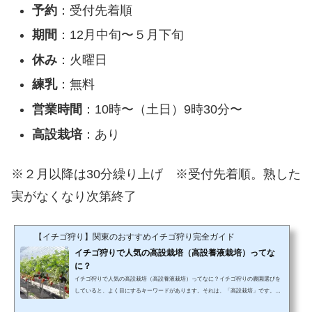
予約
：受付先着順
期間
：12月中旬〜５月下旬
休み
：火曜日
練乳
：無料
営業時間
：10時〜（土日）9時30分〜
高設栽培
：あり
※２月以降は30分繰り上げ ※受付先着順。熟した
実がなくなり次第終了
【イチゴ狩り】関東のおすすめイチゴ狩り完全ガイド
イチゴ狩りで人気の高設栽培（高設養液栽培）ってな
に？
イチゴ狩りで人気の高設栽培（高設養液栽培）ってなに？イチゴ狩りの農園選びを
していると、よく目にするキーワードがあります。それは、「高設栽培」です。な
ぜ知っていただきたいかというと、この「高設栽培」を採用している農園が、イチ