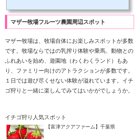
りのベテランも、初心者も、最近のイチゴ狩り事情は変化していますのでサクッと
チェックをしてから出かけましょう。それでは早速順番に紹介していきましょう。
両手が自由になるリュックが便利イチゴ狩りの基本は、両手をできるだけあけてお
くこと。すなわち荷物は邪魔になります。ですから、両手...
マザー牧場フルーツ農園周辺スポット
マザー牧場は、牧場自体にお楽しみスポットが多数
です。牧場ならではの乳搾り体験や乗馬、動物との
ふれあいを始め、遊園地（わくわくランド）もあ
り、ファミリー向けのアトラクションが多数です。
１日では遊び尽くせない体験が溢れています。イチ
ゴ狩りと一緒に楽しんでみてはいかがでしょうか。
イチゴ狩り人気スポット
【富津アクアファーム】千葉県