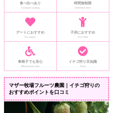
食べ比べあり
時間無制限
Compare eating
Unlimited time
デートにおすすめ
子供におすすめ
For dates
For child
車椅子でも安心
イチゴ狩り豆知識
Wheelchair safe
Trivia
マザー牧場フルーツ農園｜イチゴ狩りの
おすすめポイントを口コミ