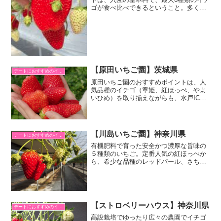
ゴが食べ比べできるということ。多くの
イチゴ狩りでは、ハウスごとに決められ
た1品種しか食べられないというのが一般
的な中、この飯島フルーツファームでは
全種のイチゴが食べられます。
【原田いちご園】茨城県
デートにおすすめのイチゴ狩り
原田いちご園のおすすめポイントは、人
気品種のイチゴ（章姫、紅ほっぺ、やよ
いひめ）を取り揃えながらも、水戸ICか
らわずか15分というアクセスの良さ。通
路や設備を工夫し車椅子をご利用の方で
もイチゴ狩りの利用をしやすくなった。
値段も比較的リーズナブルなのがありが
【川島いちご園】神奈川県
デートにおすすめのイチゴ狩り
たい。
有機肥料で育った安全かつ濃厚な旨味の
５種類のいちご。定番人気の紅ほっぺか
ら、希少な品種のレッドパール、さちの
かも生育状況によっては食べ比べできま
す。高設栽培は足元もきれいでバリアフ
リー設計、立ち寄りスポットには江ノ島
があり、グルメに温泉に楽しみ満載。
【ストロベリーハウス】神奈川県
デートにおすすめのイチゴ狩り
高設栽培でゆったり広々の農園でイチゴ