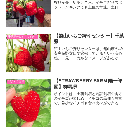
狩りが楽しめるところ。イチゴ狩りスポ
ットランキングでも上位の常連。土日祝
日しかやっていない分、豊富なイチゴか
ら選んで食べ放題ができる。早い者勝ち
の先着順受付システムもイチゴファンに
は嬉しい。
【館山いちご狩りセンター】千葉
千葉県のおすすめイチゴ狩り
県
館山いちご狩りセンターは、館山市のJA
安房館野支店で管轄しているという安心
感。一見ローカルなイメージがあるが、
メディアでも紹介される穴場的なスポッ
ト。イチゴの味には定評があります。貴
重な、高設栽培と、土耕栽培の両方の農
場をもつ農園です。
【STRAWBERRY FARM 陽一郎
12月から営業
園】群馬県
ポイントは、土耕栽培と高設栽培の両方
のイチゴが楽しめ、イチゴの品種も豊富
で、希少なイチゴも食べ比べができると
ころ。設備面では小さい子供用におむつ
交換所もあり、さらにバリアフリー設計
のゆったりした農園で人気を集めていま
す。